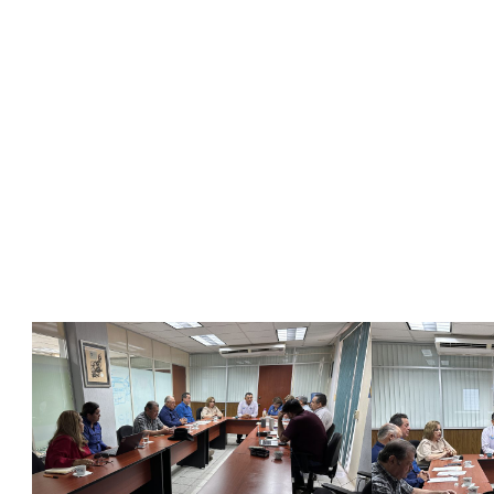
Camarena y del Ing. Rafael Orduño Valdez como nuevos int
institucional.
El Patronato ITHUA Emprende A.C. representa un importante
contribuyan al desarrollo, fortalecimiento e innovación de
comprometida de la sociedad en favor de la educación supe
Con estas acciones, el ITHUA reafirma su compromiso de tr
al crecimiento institucional y al bienestar de las y los estud
A la Vanguardia en Ciencia y Tecnología para el Bien de To