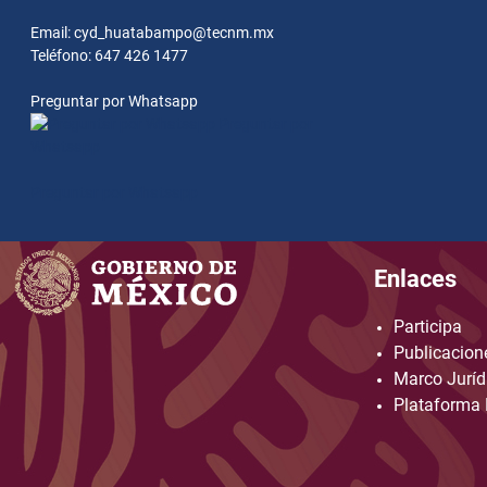
Email: cyd_huatabampo@tecnm.mx
Teléfono: 647 426 1477
Preguntar por Whatsapp
Preguntar por
Whatsapp
Preguntar por Whatsapp
Enlaces
Participa
Publicacione
Marco Juríd
Plataforma 