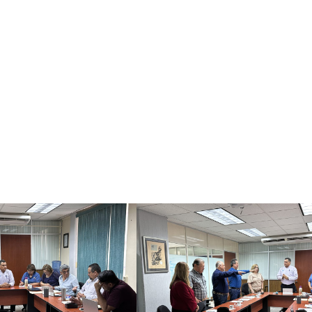
egrantes del Patronato, quienes se suman a este organismo de
 vínculo de colaboración para impulsar proyectos estratégicos
l Instituto Tecnológico de Huatabampo, promoviendo la participa
rior tecnológica.
abajar de manera coordinada con aliados estratégicos que con
iantes.
dos.