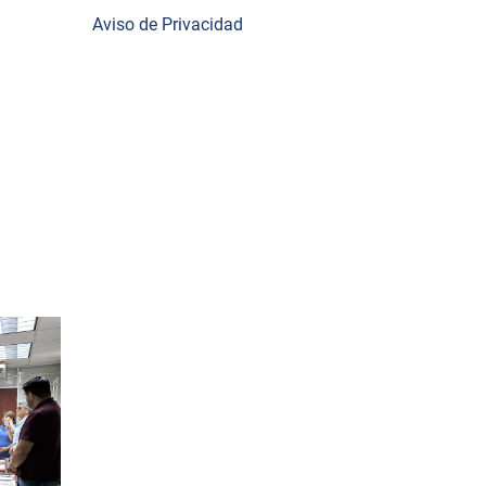
 apoyo
Aviso de Privacidad
 que
ción
tribuyan