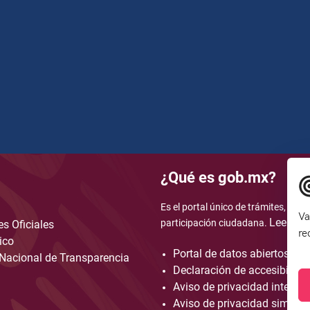
¿Qué es gob.mx?
Es el portal único de trámites, info
Va
Leer má
participación ciudadana.
s Oficiales
re
ico
Portal de datos abiertos
Nacional de Transparencia
Declaración de accesibilida
Aviso de privacidad integral
Aviso de privacidad simplif