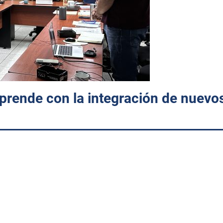
prende con la integración de nuevo
.
unión de trabajo con el Patronato ITHUA Emprende A.C., con el
neficio de la comunidad tecnológica.
jano Vega, realizó la toma de protesta del Ing. Marcelo Antonio N