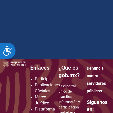
ACCESIBILIDAD
Enlaces
¿Qué es
Denuncia
how to embed google map in website
gob.mx?
contra
Participa
servidores
Publicaciones
Es el portal
Oficiales
públicos
único de
Marco
trámites,
Síguenos
información y
Jurídico
participación
en:
Plataforma
ciudadana.