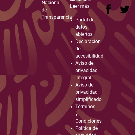
Nacional
Leer más
de
Transparencia
Portal de
datos
abiertos
Declaración
de
accesibilidad
Aviso de
privacidad
integral
Aviso de
privacidad
simplificado
Términos
y
Condiciones
Política de