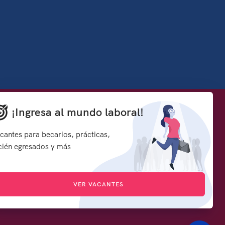
Denuncia contra servidores públicos
¡Ingresa al mundo laboral!
how to embed google map in website
rmación y
Síguenos en:
cantes para becarios, prácticas,
s
cién egresados y más
d
VER VACANTES
icado