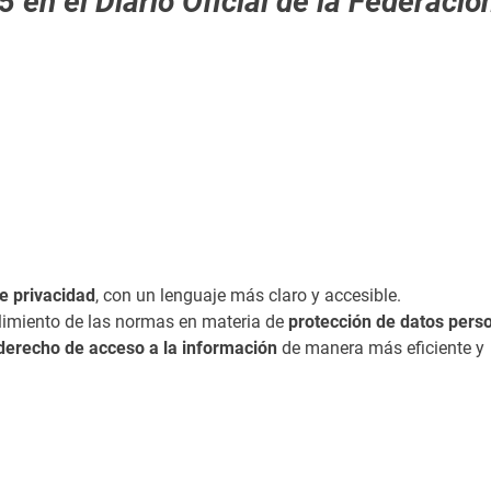
en el Diario Oficial de la Federació
ario Oficial de la Federación
nuevas reformas relacionadas con
s avisos de privacidad
en sus versiones
simplificada e integral
.
os de
transparencia, legalidad, protección de datos personales 
r control sobre el uso de su información por parte de los sujet
e privacidad
, con un lenguaje más claro y accesible.
plimiento de las normas en materia de
protección de datos pers
derecho de acceso a la información
de manera más eficiente y
ierto, transparente y responsable, en beneficio de la sociedad.
consultar el Diario Oficial de la Federación en su edición del 2