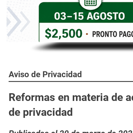
personas
con
discapacidad
visual
que
están
usando
un
lector
de
Aviso de Privacidad
pantalla;
Presione
Control-
R
eformas en materia de a
F10
para
de privacidad
abrir
un
menú