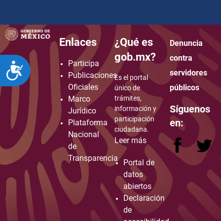
Enlaces
¿Qué es
Denuncia
how to embed google map in website
gob.mx?
contra
Participa
ACCESIBILIDAD
servidores
Publicaciones
Es el portal
Oficiales
públicos
único de
Marco
trámites,
Síguenos
información y
Jurídico
participación
en:
Plataforma
ciudadana.
Nacional
Leer más
de
Transparencia
Portal de
datos
abiertos
Declaración
de