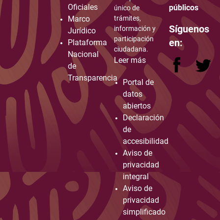
Oficiales
públicos
único de
Marco
trámites,
Síguenos
información y
Jurídico
participación
en:
Plataforma
ciudadana.
Nacional
Leer más
de
Transparencia
Portal de
datos
abiertos
Declaración
de
accesibilidad
Aviso de
privacidad
integral
Aviso de
privacidad
simplificado