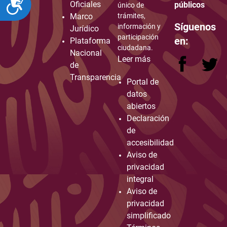
ACCESIBILIDAD
Oficiales
públicos
único de
Marco
trámites,
Síguenos
información y
Jurídico
participación
en:
Plataforma
ciudadana.
Nacional
Leer más
de
Transparencia
Portal de
datos
abiertos
Declaración
de
accesibilidad
Aviso de
privacidad
integral
Aviso de
privacidad
simplificado