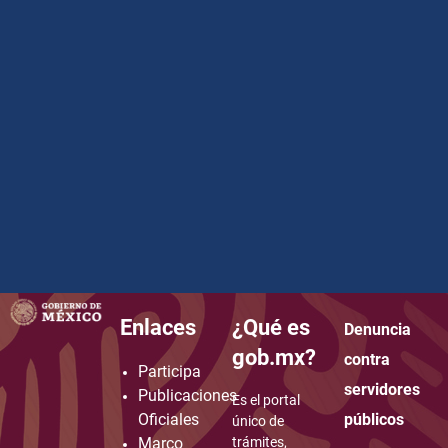
Enlaces
¿Qué es
Denuncia
how to embed google map in website
gob.mx?
contra
Participa
servidores
Publicaciones
Es el portal
Oficiales
públicos
único de
Marco
trámites,