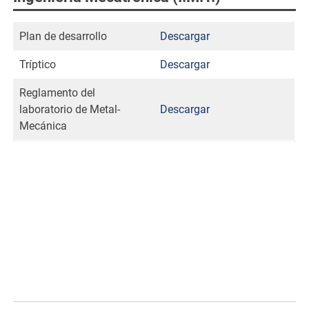
Plan de desarrollo
Descargar
Tríptico
Descargar
Reglamento del
laboratorio de Metal-
Descargar
Mecánica
Objetivo General
Formar profesionistas en la ingeniería mecatrónica con
capacidad analítica, crítica y creativa, que le permita
diseñar, proyectar, construir, innovar y administrar equipos
y sistemas mecatrónicos en el sector social y productivo;
así como integrar, operar y mantenerlos, con un
compromiso ético y de calidad.