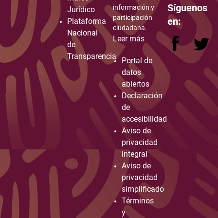
Síguenos
información y
Jurídico
participación
en:
Plataforma
ciudadana.
Nacional
Leer más
de
Transparencia
Portal de
datos
abiertos
Declaración
de
accesibilidad
Aviso de
privacidad
integral
Aviso de
privacidad
simplificado
Términos
y