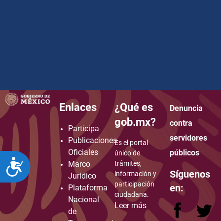
Enlaces
¿Qué es
Denuncia
how to embed google map in website
gob.mx?
contra
Participa
servidores
Publicaciones
Es el portal
Oficiales
públicos
único de
ACCESIBILIDAD
Marco
trámites,
Síguenos
información y
Jurídico
participación
en:
Plataforma
ciudadana.
Nacional
Leer más
de