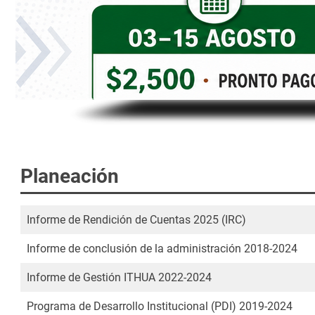
personas
con
discapacidad
visual
que
están
usando
un
lector
de
Planeación
pantalla;
Presione
Control-
Informe de Rendición de Cuentas 2025 (IRC)
F10
Informe de conclusión de la administración 2018-2024
para
abrir
Informe de Gestión ITHUA 2022-2024
un
menú
Programa de Desarrollo Institucional (PDI) 2019-2024