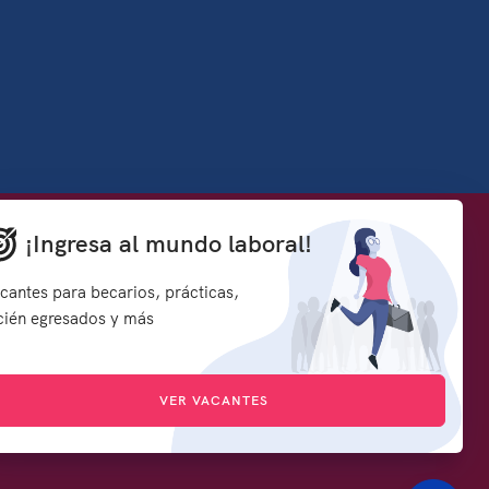
Denuncia contra servidores públicos
¡Ingresa al mundo laboral!
how to embed google map in website
rmación y
Síguenos en:
cantes para becarios, prácticas,
s
cién egresados y más
d
VER VACANTES
icado