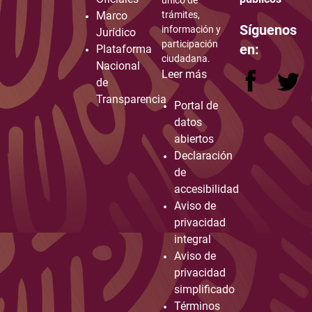
Marco
trámites,
Síguenos
información y
Jurídico
participación
en:
Plataforma
ciudadana.
Nacional
Leer más
de
Transparencia
Portal de
datos
abiertos
Declaración
de
accesibilidad
Aviso de
privacidad
integral
Aviso de
privacidad
simplificado
Términos