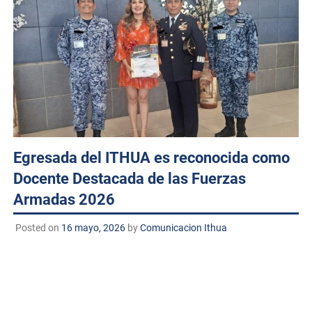
Egresada del ITHUA es reconocida como
Docente Destacada de las Fuerzas
Armadas 2026
Posted on
16 mayo, 2026
by
Comunicacion Ithua
Huatabampo, Sonora. a 16 de mayo de 2026.
TECNM/DCD. El Instituto Tecnológico de Huatabampo
felicita con orgullo a la Ing. Diana Cecilia Robles Armenta,
egresada de la carrera de Ingeniería en Mecatrónica, por