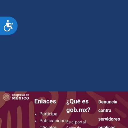
ACCESIBILIDAD
Enlaces
¿Qué es
Denuncia
how to embed google map in website
gob.mx?
contra
Participa
servidores
Publicaciones
Es el portal
Oficiales
públicos
único de