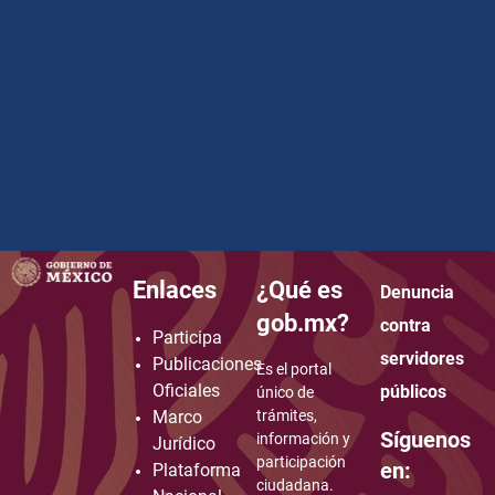
Enlaces
¿Qué es
Denuncia
how to embed google map in website
gob.mx?
contra
Participa
servidores
Publicaciones
Es el portal
Oficiales
públicos
único de
Marco
trámites,
Síguenos
información y
Jurídico
participación
en:
Plataforma
ciudadana.