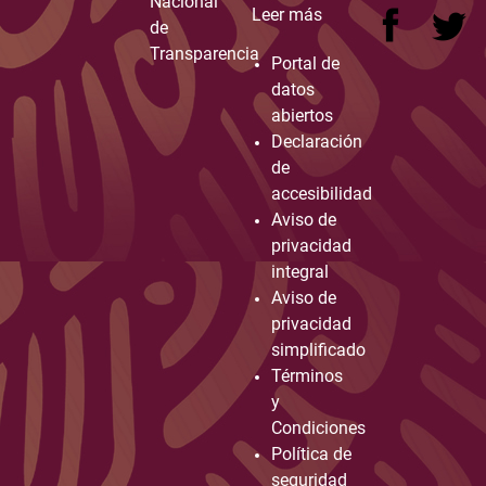
Nacional
Leer más
de
Transparencia
Portal de
datos
abiertos
Declaración
de
accesibilidad
Aviso de
privacidad
integral
Aviso de
privacidad
simplificado
Términos
y
Condiciones
Política de
seguridad