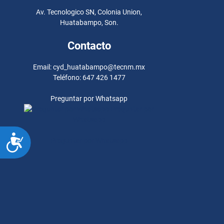
Av. Tecnologico SN, Colonia Union,
Huatabampo, Son.
Contacto
Email: cyd_huatabampo@tecnm.mx
Teléfono: 647 426 1477
Preguntar por Whatsapp
Preguntar por
Whatsapp
ACCESIBILIDAD
Preguntar por Whatsapp