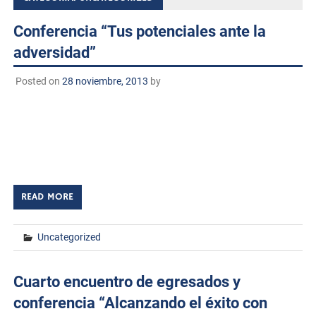
Conferencia “Tus potenciales ante la
adversidad”
Posted on
28 noviembre, 2013
by
“Tus potenciales ante la adversidad” Impartida por un
joven talentoso que con su ejemplo ah motivado a
muchos jóvenes a superar los retos que día a día se nos
presentan, […]
READ MORE
Uncategorized
Cuarto encuentro de egresados y
conferencia “Alcanzando el éxito con