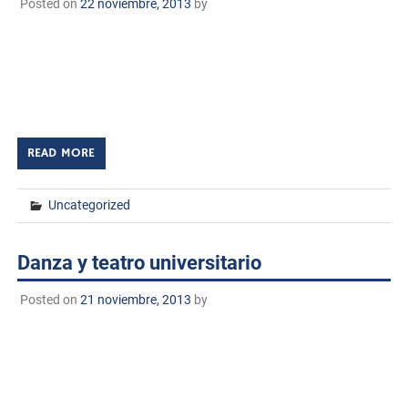
Posted on
22 noviembre, 2013
by
El Instituto Tecnológico de Huatabampo a través del
departamento de Actividades Extraescolares como parte
de la celebración del XXV Aniversario de Fundación de
nuestra casa de estudios se llevo […]
READ MORE
Uncategorized
Danza y teatro universitario
Posted on
21 noviembre, 2013
by
Dentro del marco del XXV Aniversario del Instituto
Tecnológico de Huatabampo, teniendo como objetivo de
conservar y sustentar las tradiciones como parte de
nuestro patrimonio cultural por tal motivo […]