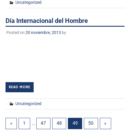
Uncategorized
Día Internacional del Hombre
Posted on
20 noviembre, 2013
by
¡DÍA INTERNACIONAL DEL HOMBRE! El Instituto
Tecnológico de Huatabampo y la Delegación Sindical D-
V-98 del ITHUA celebró con mucho jubilo el “Día
Internacional del Hombre” dedicado a todos los Hombres
[…]
READ MORE
Uncategorized
«
1
…
47
48
49
50
»