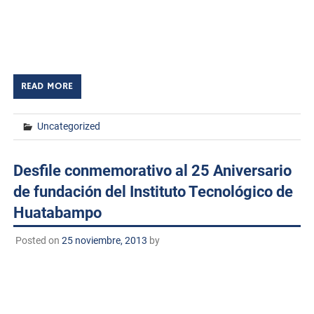
del XXV Aniversario de la fundación del Instituto
Tecnológico de Huatabampo se realizo la ceremonia de
develación de la […]
READ MORE
Uncategorized
Desfile conmemorativo al 25 Aniversario
de fundación del Instituto Tecnológico de
Huatabampo
Posted on
25 noviembre, 2013
by
En punto de las 09:00 Horas del día domingo 24 de
Noviembre de 2013 se llevo a cabo el desfile
conmemorativo al 25 Aniversario de fundación del