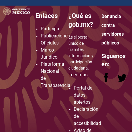
Enlaces
¿Qué es
Denuncia
how to embed google map in website
gob.mx?
contra
Participa
servidores
Publicaciones
Es el portal
Oficiales
públicos
único de
Marco
trámites,
Síguenos
información y
Jurídico
participación
en:
Plataforma
ciudadana.
Nacional
Leer más
de
Transparencia
Portal de
datos
abiertos
Declaración
de
accesibilidad
Aviso de