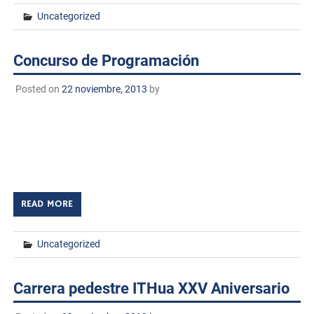
Uncategorized
Concurso de Programación
Posted on
22 noviembre, 2013
by
CONCURSO DE PROGRAMACIÓN Duración: 2 horas, Hora
de Inicio: 9:00 horas, Hora Final: 11:00 horas. Fecha: 22
de Noviembre de 2013 Lugar: Laboratorio de cómputo
En el marco del XXV Aniversario […]
READ MORE
Uncategorized
Carrera pedestre ITHua XXV Aniversario