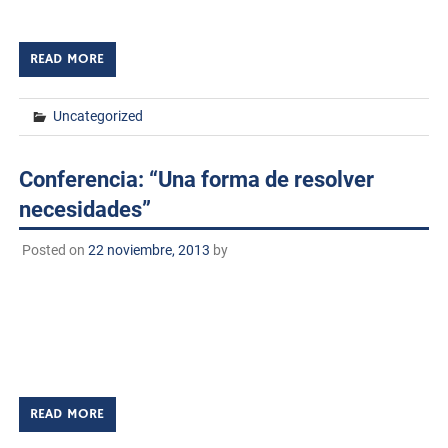
Instituto Tecnológico de […]
READ MORE
Uncategorized
Conferencia: “Una forma de resolver
necesidades”
Posted on
22 noviembre, 2013
by
Ciencia Básica : una forma de resolver necesidades La
ciencia básica, investigación básica tiene el fin de
incrementar el conocimiento de los principios
fundamentales de la naturaleza o de la […]
READ MORE