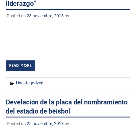
liderazgo”
Posted on
28 noviembre, 2013
by
Dentro de los festejos del XXV Aniversario del Instituto
Tecnológico de Huatabampo se llevo a cabo el Cuarto
encuentro de egresados el día sábado 23 de Noviembre
de 2013 en […]
READ MORE
Uncategorized
Develación de la placa del nombramiento
del estadio de béisbol
Posted on
25 noviembre, 2013
by
El pasado viernes 22 de Noviembre de 2013 en el marco