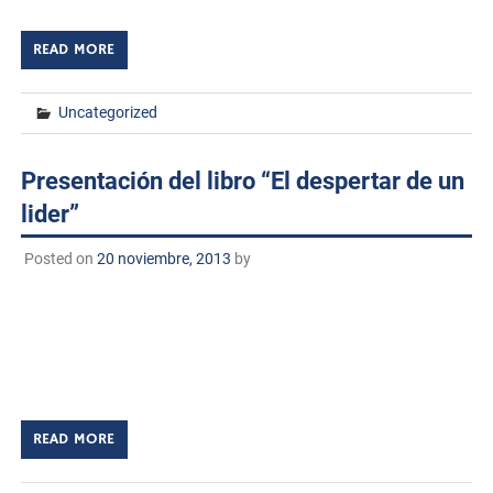
READ MORE
Uncategorized
Presentación del libro “El despertar de un
lider”
Posted on
20 noviembre, 2013
by
Miércoles 20 de Noviembre de 2013 dentro del programa
de actividades conmemorando el XXV Aniversario es un
orgullo recibir a un profesionista egresado de esta casa
de estudios. M.A. Baltazar […]
READ MORE