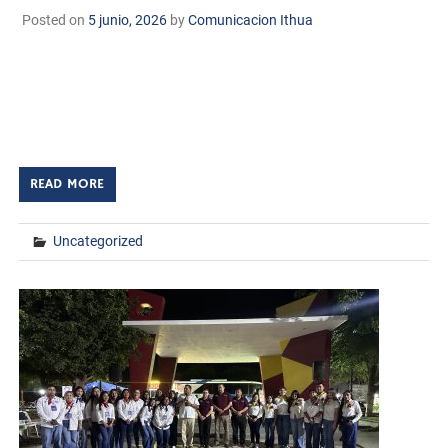
Posted on
5 junio, 2026
by
Comunicacion Ithua
Huatabampo, Sonora. A 5 de junio de 2026 TECNM/DCD.
El Instituto Tecnológico de Huatabampo felicita a
docentes y estudiantes que recibieron constancia por su
valiosa participación en el Multiproyecto para […]
READ MORE
Uncategorized