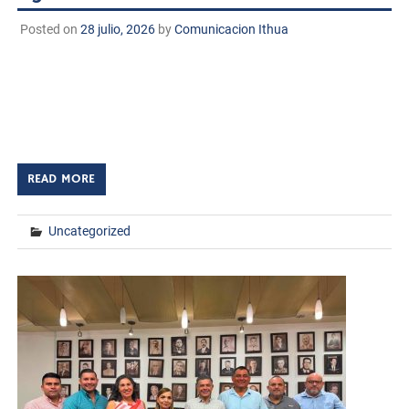
Posted on
28 julio, 2026
by
Comunicacion Ithua
Huatabampo, Sonora. 28 de julio de 2026 TECNM/DCD –
En un hecho trascendental para el desarrollo estratégico
del municipio, el H. Ayuntamiento de Huatabampo, el
Instituto Tecnológico de Huatabampo y […]
READ MORE
Uncategorized