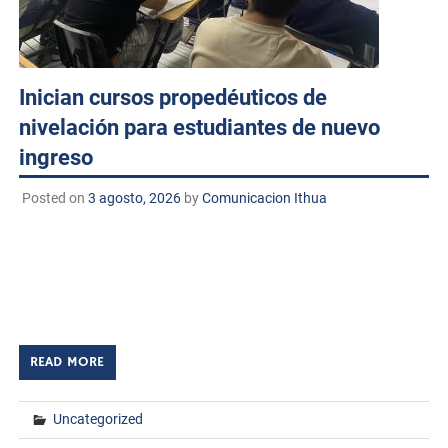
Inician cursos propedéuticos de
nivelación para estudiantes de nuevo
ingreso
Posted on
3 agosto, 2026
by
Comunicacion Ithua
Huatabampo, Sonora, 3 de agosto de 2026
TECNM/DCD.– El Instituto Tecnológico de Huatabampo
dio inicio a los cursos propedéuticos de nivelación
dirigidos a las y los estudiantes de nuevo ingreso, […]
READ MORE
Uncategorized