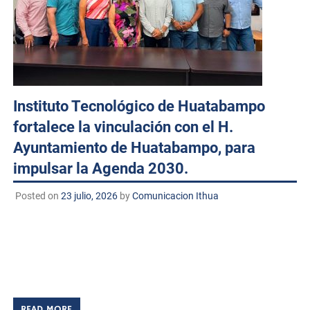
Instituto Tecnológico de Huatabampo
fortalece la vinculación con el H.
Ayuntamiento de Huatabampo, para
impulsar la Agenda 2030.
Posted on
23 julio, 2026
by
Comunicacion Ithua
Huatabampo, Sonora. 23 de julio de 2026 TECNM/DCD –
Como parte de las acciones de vinculación entre la
academia y el gobierno municipal, autoridades del
Instituto Tecnológico de Huatabampo e […]
READ MORE