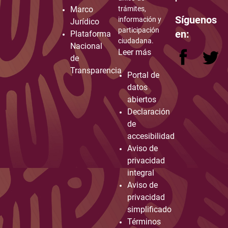
Marco
trámites,
Síguenos
información y
Jurídico
participación
en:
Plataforma
ciudadana.
Nacional
Leer más
de
Transparencia
Portal de
datos
abiertos
Declaración
de
accesibilidad
Aviso de
privacidad
integral
Aviso de
privacidad
simplificado
Términos