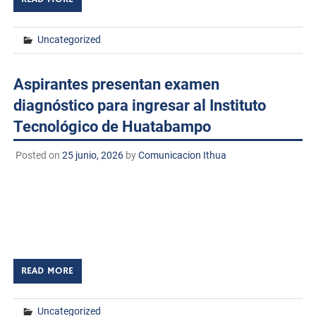
Uncategorized
Aspirantes presentan examen
diagnóstico para ingresar al Instituto
Tecnológico de Huatabampo
Posted on
25 junio, 2026
by
Comunicacion Ithua
TECNM/DCD. El Instituto Tecnológico de Huatabampo
llevó a cabo la aplicación del examen de diagnóstico
dirigido a las y los aspirantes interesados en formar parte
de esta institución y cursar […]
READ MORE
Uncategorized