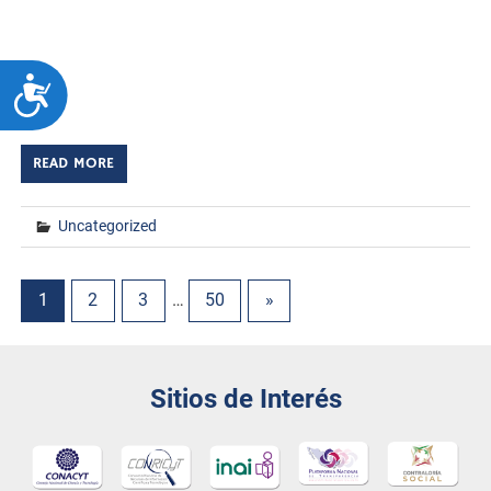
Huatabampo, Sonora. A 2 de junio de 2026 TECNM/DCD.
El Instituto Tecnológico de Huatabampo llevó a cabo una
ceremonia de reconocimiento a seis docentes que
ACCESIBILIDAD
recibieron la Medalla “Maestro Rafael […]
READ MORE
Uncategorized
1
2
3
…
50
»
Sitios de Interés