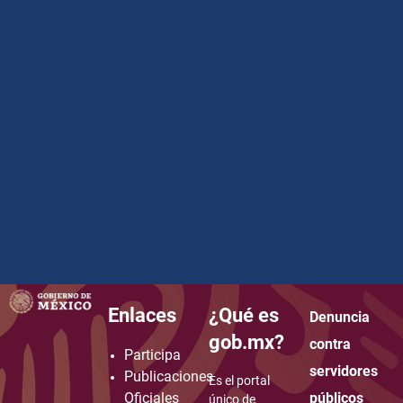
Enlaces
¿Qué es
Denuncia
how to embed google map in website
gob.mx?
contra
Participa
servidores
Publicaciones
Es el portal
Oficiales
públicos
único de