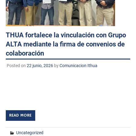
THUA fortalece la vinculación con Grupo
ALTA mediante la firma de convenios de
colaboración
Posted on
22 junio, 2026
by
Comunicacion Ithua
Huatabampo, Sonora. A 22 de junio de 2026
TECNM/DCD. Con el propósito de fortalecer la vinculación
entre el sector educativo y el sector productivo, el Instituto
Tecnológico de Huatabampo llevó […]
READ MORE
Uncategorized