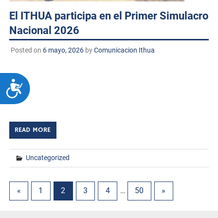
El ITHUA participa en el Primer Simulacro
Nacional 2026
Posted on
6 mayo, 2026
by
Comunicacion Ithua
Huatabampo, Sonora. a 6 de mayo de 2026.
TECNM/DCD. Con el objetivo de fortalecer la cultura de la
ACCESIBILIDAD
prevención y fomentar la participación responsable de la
comunidad tecnológica ante situaciones […]
READ MORE
Uncategorized
«
1
2
3
4
…
50
»