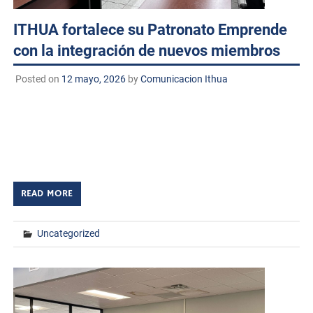
ITHUA fortalece su Patronato Emprende
con la integración de nuevos miembros
Posted on
12 mayo, 2026
by
Comunicacion Ithua
Huatabampo, Sonora. a 12 de mayo de 2026.
TECNM/DCD. El Instituto Tecnológico de Huatabampo
llevó a cabo una reunión de trabajo con el Patronato
ITHUA Emprende A.C., con el propósito […]
READ MORE
Uncategorized