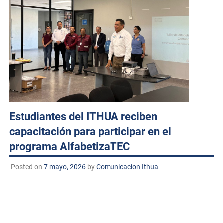
Estudiantes del ITHUA reciben
capacitación para participar en el
programa AlfabetizaTEC
Posted on
7 mayo, 2026
by
Comunicacion Ithua
Huatabampo, Sonora. a 07 de mayo de 2026.
TECNM/DCD. Estudiantes del Instituto Tecnológico de
Huatabampo que realizarán su servicio social en el
programa AlfabetizaTEC participaron en el taller de