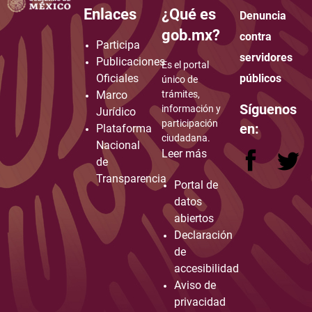
Enlaces
¿Qué es
Denuncia
how to embed google map in website
gob.mx?
contra
Participa
servidores
Publicaciones
Es el portal
Oficiales
públicos
único de
Marco
trámites,
Síguenos
información y
Jurídico
participación
en:
Plataforma
ciudadana.
Nacional
Leer más
de
Transparencia
Portal de
datos
abiertos
Declaración
de
accesibilidad
Aviso de
privacidad