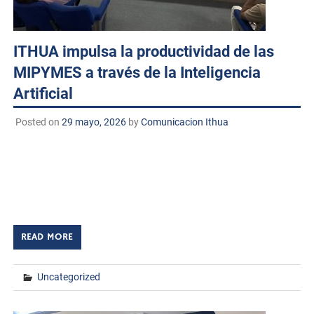
ITHUA impulsa la productividad de las
MIPYMES a través de la Inteligencia
Artificial
Posted on
29 mayo, 2026
by
Comunicacion Ithua
Huatabampo, Sonora. A 29 de mayo de 2026
TECNM/DCD. El Instituto Tecnológico de Huatabampo, a
través del Consejo de Vinculación y en colaboración con
instituciones y organismos aliados, llevó a […]
READ MORE
Uncategorized