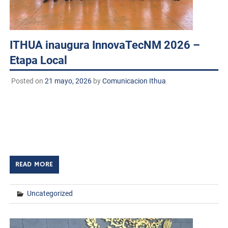
ITHUA inaugura InnovaTecNM 2026 –
Etapa Local
Posted on
21 mayo, 2026
by
Comunicacion Ithua
Huatabampo, Sonora. a 21 de mayo de 2026.
TECNM/DCD. El Instituto Tecnológico de Huatabampo
llevó a cabo la ceremonia de inauguración de
InnovaTecNM 2026 – Etapa Local, en la Explanada […]
READ MORE
Uncategorized