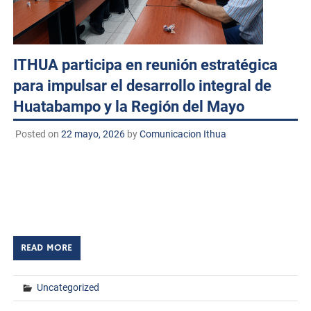
ITHUA participa en reunión estratégica
para impulsar el desarrollo integral de
Huatabampo y la Región del Mayo
Posted on
22 mayo, 2026
by
Comunicacion Ithua
Huatabampo, Sonora. a 22 de mayo de 2026
TECNM/DCD. Con el propósito de fortalecer la vinculación
entre el sector académico, gubernamental y empresarial,
se llevó a cabo una reunión estratégica […]
READ MORE
Uncategorized