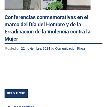
Conferencias conmemorativas en el
marco del Día del Hombre y de la
Erradicación de la Violencia contra la
Mujer
Posted on
22 noviembre, 2024
by
Comunicacion Ithua
Huatabampo, Sonora. A 22 de noviembre de 2024
TECNM/DCD. Se llevaron a cabo dos importantes
conferencias en el Auditorio Fundadores del Instituto
Tecnológico de Huatabampo, en conmemoración del Día
Internacional para la Erradicación […]
READ MORE