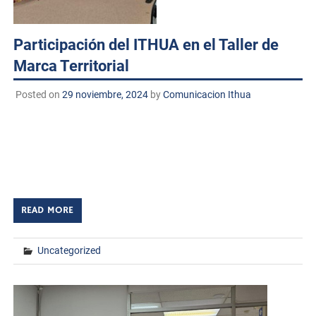
Participación del ITHUA en el Taller de
Marca Territorial
Posted on
29 noviembre, 2024
by
Comunicacion Ithua
Huatabampo, Sonora. A 29 de noviembre de 2024
TECNM/DCD. En las instalaciones del ITSON, Unidad
Náinari, se llevó a cabo el Taller “Marca Territorial:
Proyectando la Macro-Región”, liderado por el […]
READ MORE
Uncategorized