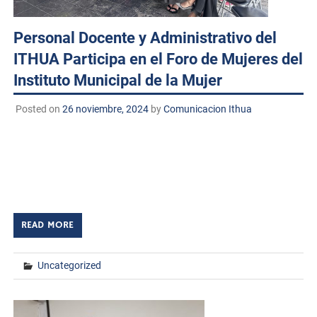
Personal Docente y Administrativo del
ITHUA Participa en el Foro de Mujeres del
Instituto Municipal de la Mujer
Posted on
26 noviembre, 2024
by
Comunicacion Ithua
Huatabampo, Sonora. A 26 de noviembre de 2024
TECNM/DCD. En el marco del Día Internacional de la
Erradicación de la Violencia contra las Mujeres y Niñas,
personal docente y administrativo del Instituto […]
READ MORE
Uncategorized