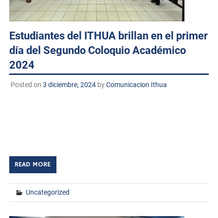
Estudiantes del ITHUA brillan en el primer
día del Segundo Coloquio Académico
2024
Posted on
3 diciembre, 2024
by
Comunicacion Ithua
Huatabampo, Sonora, 3 de diciembre de 2024. – El
Instituto Tecnológico de Huatabampo dio inicio
al Segundo Coloquio Académico ITHUA 2024, con una
jornada destacada en la que estudiantes de diversas […]
READ MORE
Uncategorized