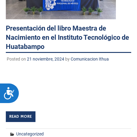
Presentación del libro Maestra de
Nacimiento en el Instituto Tecnológico de
Huatabampo
Posted on
21 noviembre, 2024
by
Comunicacion Ithua
Huatabampo, Sonora. A 21 de noviembre de 2024
TECNM/DCD. El Centro de Información del Instituto
Tecnológico de Huatabampo fue el escenario de la
ACCESIBILIDAD
presentación del libro Maestra de Nacimiento, una obra
[…]
READ MORE
Uncategorized