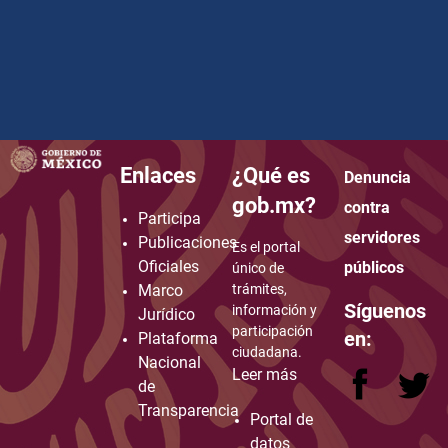
Enlaces
¿Qué es
Denuncia
how to embed google map in website
gob.mx?
contra
Participa
servidores
Publicaciones
Es el portal
Oficiales
públicos
único de
Marco
trámites,
Síguenos
información y
Jurídico
participación
en:
Plataforma
ciudadana.
Nacional
Leer más
de
Transparencia
Portal de
datos