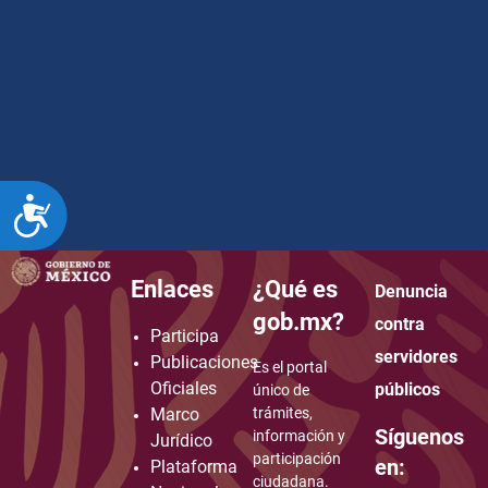
ACCESIBILIDAD
Enlaces
¿Qué es
Denuncia
how to embed google map in website
gob.mx?
contra
Participa
servidores
Publicaciones
Es el portal
Oficiales
públicos
único de
Marco
trámites,
Síguenos
información y
Jurídico
participación
en:
Plataforma
ciudadana.