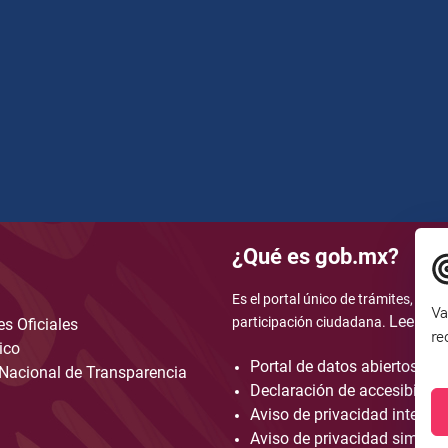
¿Qué es gob.mx?
Es el portal único de trámites, info
Va
Leer má
participación ciudadana.
s Oficiales
re
ico
Portal de datos abiertos
Nacional de Transparencia
Declaración de accesibilida
Aviso de privacidad integral
Aviso de privacidad simplif