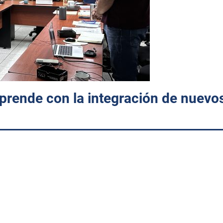
prende con la integración de nuevo
.
unión de trabajo con el Patronato ITHUA Emprende A.C., con el
neficio de la comunidad tecnológica.
jano Vega, realizó la toma de protesta del Ing. Marcelo Antonio N