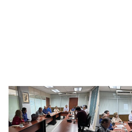
Camarena y del Ing. Rafael Orduño Valdez como nuevos int
institucional.
El Patronato ITHUA Emprende A.C. representa un importante
contribuyan al desarrollo, fortalecimiento e innovación de
comprometida de la sociedad en favor de la educación supe
Con estas acciones, el ITHUA reafirma su compromiso de tr
al crecimiento institucional y al bienestar de las y los estud
A la Vanguardia en Ciencia y Tecnología para el Bien de To