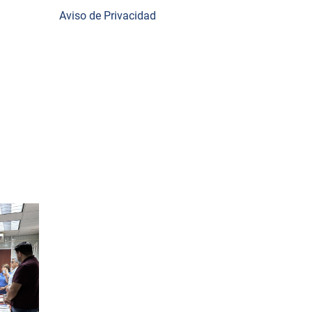
 apoyo
Aviso de Privacidad
 que
ción
tribuyan