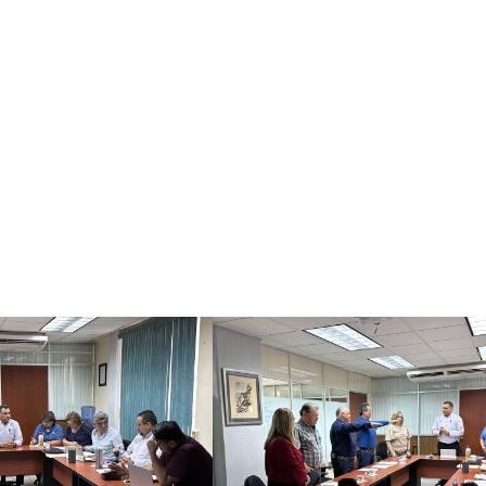
egrantes del Patronato, quienes se suman a este organismo de
 vínculo de colaboración para impulsar proyectos estratégicos
l Instituto Tecnológico de Huatabampo, promoviendo la participa
rior tecnológica.
abajar de manera coordinada con aliados estratégicos que con
iantes.
dos.