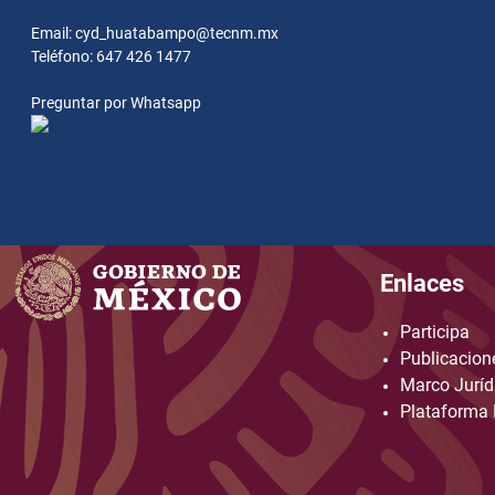
Email: cyd_huatabampo@tecnm.mx
Teléfono: 647 426 1477
Preguntar por Whatsapp
Preguntar por
Whatsapp
Preguntar por Whatsapp
Enlaces
Participa
Publicacione
Marco Juríd
Plataforma 