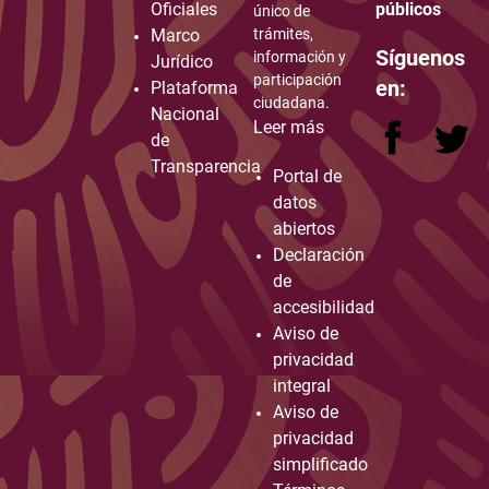
Oficiales
públicos
único de
Marco
trámites,
Síguenos
información y
Jurídico
participación
en:
Plataforma
ciudadana.
Nacional
Leer más
de
Transparencia
Portal de
datos
abiertos
Declaración
de
accesibilidad
Aviso de
privacidad
integral
Aviso de
privacidad
simplificado