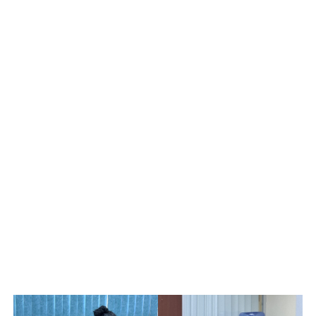
participaron las autoridades de ambas instituciones. En
representación del ITHua, estuvieron el Dr. Gil Arturo
Quijano Vega y su equipo directivo, mientras que por el
CIIDET participaron el Dr. José López Muñoz y su equipo
de directores y jefes de departamento. Los directores de
ambas instituciones ofrecieron mensajes enfatizando la
importancia de esta alianza estratégica para fortalecer el
desarrollo académico y tecnológico, y promover la
innovación en la educación técnica.
La firma de este convenio virtual marca un importante
avance en la colaboración interinstitucional, generando
nuevas oportunidades de especialización y desarrollo
para estudiantes, docentes y personal técnico, y
fortaleciendo los lazos en pro de una educación técnica
de excelencia.