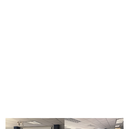
estudiantes y docentes de la Universidad Estatal de
Sonora (UES).
El taller fue impartido por el
Ing. Juan Manuel Peña
Valenzuela
, quien compartió sus conocimientos sobre el
proceso de diseño tridimensional, técnicas de modelado,
preparación de archivos y operación de impresoras 3D.
Durante la capacitación, los asistentes tuvieron la
oportunidad de desarrollar proyectos prácticos,
explorando las posibilidades de esta tecnología en
diversas áreas del conocimiento.
Con actividades como esta, se busca impulsar la
innovación, la creatividad y el aprendizaje práctico entre
la comunidad universitaria, preparando a los futuros
profesionales para los retos de la industria moderna.