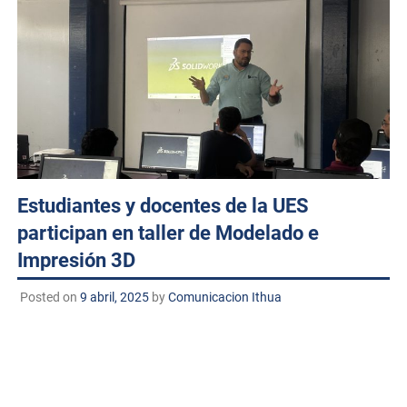
Estudiantes y docentes de la UES
participan en taller de Modelado e
Impresión 3D
Posted on
9 abril, 2025
by
Comunicacion Ithua
Huatabampo, Sonora, 9 de abril de 2025 TECNM/DCD.-
Con el objetivo de fortalecer las habilidades tecnológicas
en el área de diseño y manufactura digital, se llevó a cabo
el
Taller de Modelado e Impresión 3D
dirigido a