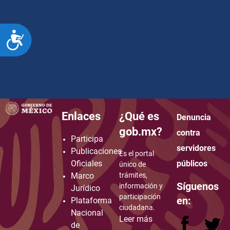
ACCESIBILIDAD
Enlaces
¿Qué es
Denuncia
how to embed google map in website
gob.mx?
contra
Participa
servidores
Publicaciones
Es el portal
Oficiales
públicos
único de
Marco
trámites,
Síguenos
información y
Jurídico
participación
en:
Plataforma
ciudadana.
Nacional
Leer más
de