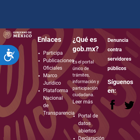
Enlaces
¿Qué es
Denuncia
how to embed google map in website
gob.mx?
contra
ACCESIBILIDAD
Participa
servidores
Publicaciones
Es el portal
Oficiales
públicos
único de
Marco
trámites,
Síguenos
información y
Jurídico
participación
en:
Plataforma
ciudadana.
Nacional
Leer más
de
Transparencia
Portal de
datos
abiertos
Declaración