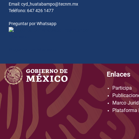
Email: cyd_huatabampo@tecnm.mx
Teléfono: 647 426 1477
Preguntar por Whatsapp
Preguntar por
Whatsapp
Preguntar por Whatsapp
Enlaces
Participa
Publicacione
Marco Juríd
Plataforma 