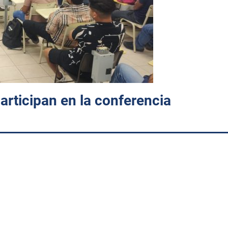
rticipan en la conferencia
. Como parte de las actividades de fortalecimiento académico y
de
Metal-Mecánica
del
Instituto Tecnológico de Huatabampo (I
strial”
, impartida por el
Ing. Humberto Nieblas Contreras
, Jefe
profesional y brindó a los estudiantes una visión práctica sobre 