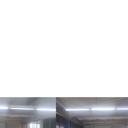
o de equipos industriales
, destacando la importancia de esta 
a mano los retos actuales del sector, así como las competencias
e mantenimiento, gestión de flotas y optimización de recursos.
los estudiantes, acercándolos a la realidad del entorno laboral y
erfil profesional.
es oportunidades de aprendizaje que contribuyan a su preparac
n el desarrollo de su región
.