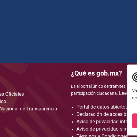
¿Qué es gob.mx?
Es el portal único de trámites, info
Va
Leer má
participación ciudadana.
s Oficiales
re
ico
Portal de datos abiertos
Nacional de Transparencia
Declaración de accesibilida
Aviso de privacidad integral
Aviso de privacidad simplif
Términos y Condiciones