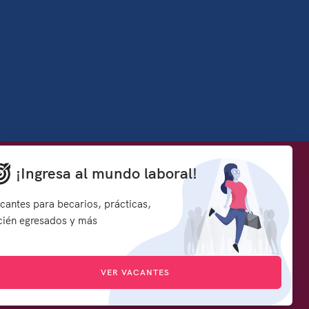
Denuncia contra servidores públicos
¡Ingresa al mundo laboral!
how to embed google map in website
rmación y
Síguenos en:
cantes para becarios, prácticas,
s
cién egresados y más
d
VER VACANTES
icado