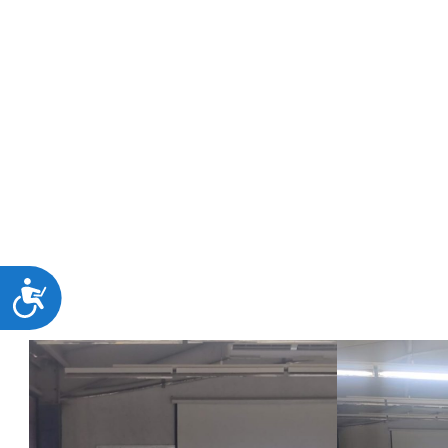
estrategias, procesos y buenas prácticas en el
mantenimient
para la eficiencia y productividad en las empresas.
La conferencia permitió a los asistentes conocer de primer
técnicas y habilidades que demanda la industria en temas d
Este tipo de actividades refuerzan la formación integral de 
promoviendo el desarrollo de conocimientos aplicados a su p
El
ITHua
continúa trabajando para brindar a sus estudiant
profesionistas altamente competitivos y comprometidos co
ACCESIBILIDAD