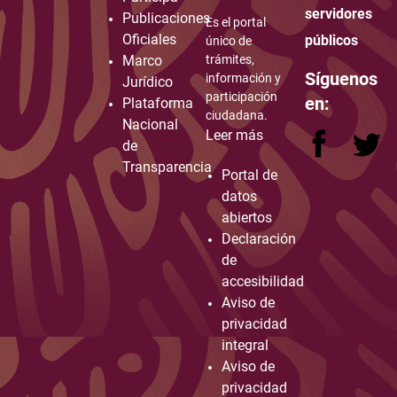
servidores
Publicaciones
Es el portal
Oficiales
públicos
único de
Marco
trámites,
Síguenos
información y
Jurídico
participación
en:
Plataforma
ciudadana.
Nacional
Leer más
de
Transparencia
Portal de
datos
abiertos
Declaración
de
accesibilidad
Aviso de
privacidad
integral
Aviso de
privacidad