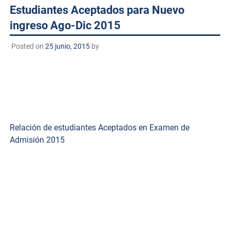
Estudiantes Aceptados para Nuevo
ingreso Ago-Dic 2015
Posted on
25 junio, 2015
by
Si te encontraste en la lista de estudiantes aceptados el
curso de nivelación es para ti
Relación de estudiantes Aceptados en Examen de
Admisión 2015
Información del curso
1.- Curso Obligatorio para TODOS los Aspirantes de nuevo
ingreso
2.- Inicio lunes 03 de agosto de 8:00 a 13:00