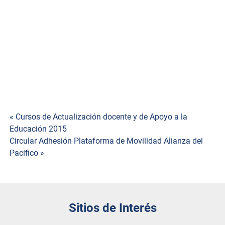
3.- Costo $300.00 pago a partir del 24 de Junio al 03 de
Julio, en el departamento de recursos financieros, (planta
alta de este edificio A)
4.- Entregar recibo de pago en el departamento de
Desarrollo Académico
Navegación
« Cursos de Actualización docente y de Apoyo a la
Educación 2015
de
Circular Adhesión Plataforma de Movilidad Alianza del
Pacífico‏ »
entradas
Sitios de Interés