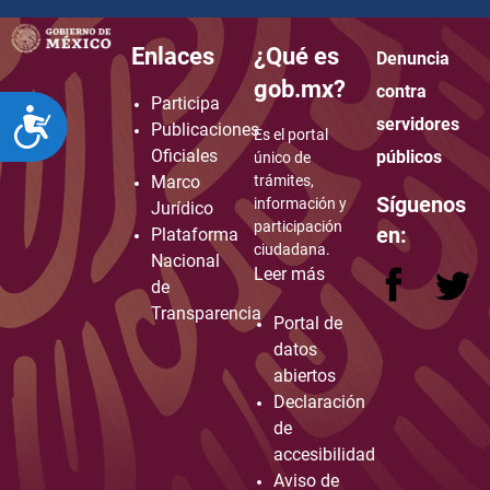
Enlaces
¿Qué es
Denuncia
how to embed google map in website
gob.mx?
contra
Participa
ACCESIBILIDAD
servidores
Publicaciones
Es el portal
Oficiales
públicos
único de
Marco
trámites,
Síguenos
información y
Jurídico
participación
en:
Plataforma
ciudadana.
Nacional
Leer más
de
Transparencia
Portal de
datos
abiertos
Declaración
de
accesibilidad
Aviso de