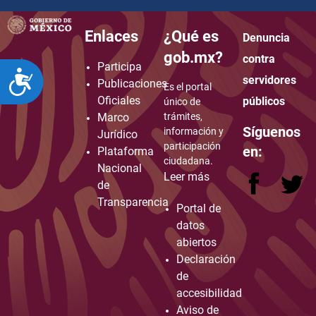
Enlaces
¿Qué es
Denuncia
how to embed google map in website
gob.mx?
contra
Participa
ACCESIBILIDAD
servidores
Publicaciones
Es el portal
Oficiales
públicos
único de
Marco
trámites,
Síguenos
información y
Jurídico
participación
en:
Plataforma
ciudadana.
Nacional
Leer más
de
Transparencia
Portal de
datos
abiertos
Declaración
de
accesibilidad
Aviso de