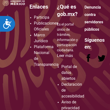
Enlaces
¿Qué es
Denuncia
how to embed google map in website
gob.mx?
contra
Participa
ACCESIBILIDAD
servidores
Publicaciones
Es el portal
Oficiales
públicos
único de
Marco
trámites,
Síguenos
información y
Jurídico
participación
en:
Plataforma
ciudadana.
Nacional
Leer más
de
Transparencia
Portal de
datos
abiertos
Declaración
de
accesibilidad
Aviso de
privacidad