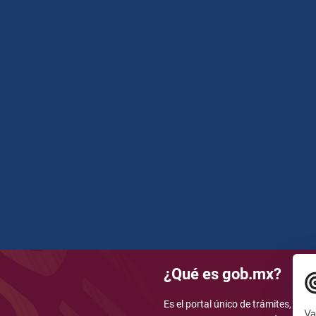
¿Qué es gob.mx?
Es el portal único de trámites, info
Va