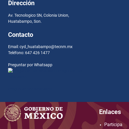
Dirección
Av. Tecnologico SN, Colonia Union,
Huatabampo, Son.
Contacto
Email: cyd_huatabampo@tecnm.mx
Teléfono: 647 426 1477
Preguntar por Whatsapp
Preguntar por
Whatsapp
Preguntar por Whatsapp
Enlaces
Participa