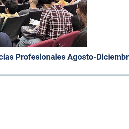
cias Profesionales Agosto-Diciemb
 el
Auditorio Fundadores
del Instituto Tecnológico de Huatabam
andidatos a realizar sus residencias profesionales
durante el s
s estudiantes sobre el proceso, requisitos, lineamientos y
mación profesional, clave para su desarrollo académico y su in