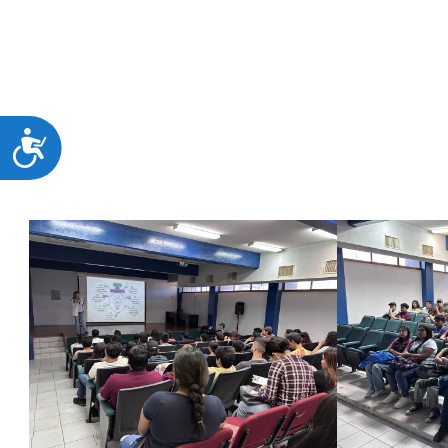
en el ámbito laboral.
La actividad fue impartida por la
Maestra en Administració
quien brindó información detallada sobre la planeación, ges
espacios donde pueden llevarse a cabo.
ACCESIBILIDAD
El Instituto Tecnológico de Huatabampo reafirma con estas
estudiantes las herramientas necesarias para aplicar los co