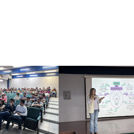
n Isabel Ellis Osnaya
,
Jefa de la División de Estudios Profesio
tión y evaluación de las residencias, así como las diferentes op
 acciones su compromiso con la calidad educativa, facilitando 
nocimientos adquiridos en un entorno real de trabajo.