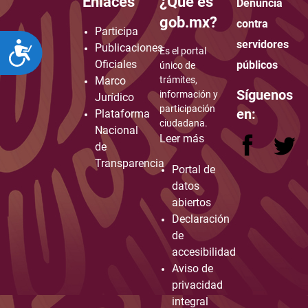
Enlaces
¿Qué es
Denuncia
how to embed google map in website
gob.mx?
contra
Participa
servidores
ACCESIBILIDAD
Publicaciones
Es el portal
Oficiales
públicos
único de
Marco
trámites,
Síguenos
información y
Jurídico
participación
en:
Plataforma
ciudadana.
Nacional
Leer más
de
Transparencia
Portal de
datos
abiertos
Declaración
de
accesibilidad
Aviso de
privacidad
integral