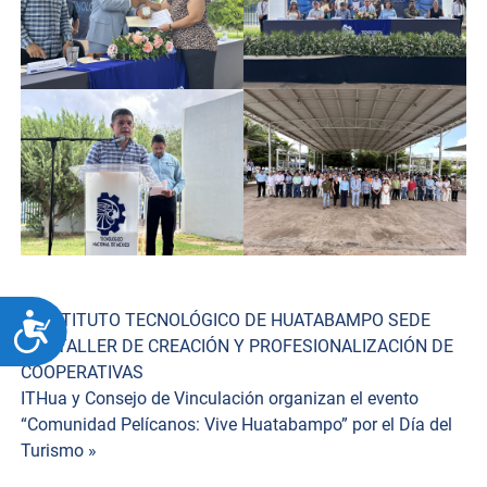
Navegación
« INSTITUTO TECNOLÓGICO DE HUATABAMPO SEDE
ACCESIBILIDAD
DEL TALLER DE CREACIÓN Y PROFESIONALIZACIÓN DE
de
COOPERATIVAS
ITHua y Consejo de Vinculación organizan el evento
entradas
“Comunidad Pelícanos: Vive Huatabampo” por el Día del
Turismo »