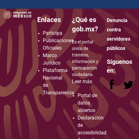
Enlaces
¿Qué es
Denuncia
how to embed google map in website
gob.mx?
contra
Participa
servidores
Publicaciones
Es el portal
Oficiales
públicos
único de
Marco
trámites,
Síguenos
información y
Jurídico
participación
en:
Plataforma
ciudadana.
Nacional
Leer más
de
Transparencia
Portal de
datos
abiertos
Declaración
de
accesibilidad