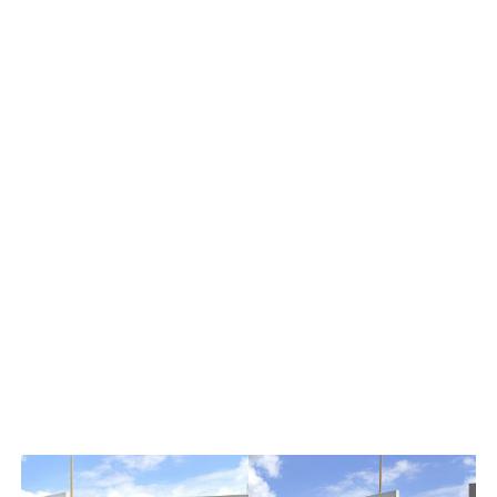
La ceremonia concluyó con la entonación del
Himno de
los Institutos Tecnológicos
, símbolo de identidad y
unidad que refuerza el compromiso de seguir trabajando
por una educación de excelencia.
Con este acto solemne, el
Instituto Tecnológico de
Huatabampo
reafirma su misión de formar profesionistas
competitivos, capaces de responder con calidad e
innovación a los retos que demanda el mundo actual.