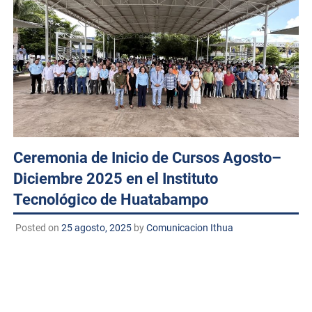
Ceremonia de Inicio de Cursos Agosto–
Diciembre 2025 en el Instituto
Tecnológico de Huatabampo
Posted on
25 agosto, 2025
by
Comunicacion Ithua
Huatabampo, Sonora, a 25 de agosto de 2025.
TECNM/DCD.
En un ambiente de orgullo y compromiso
académico, el Instituto Tecnológico de Huatabampo llevó
a cabo la
Ceremonia de Inicio de Cursos del semestre