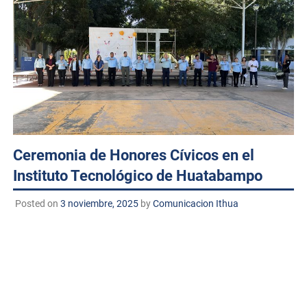
Ceremonia de Honores Cívicos en el
Instituto Tecnológico de Huatabampo
Posted on
3 noviembre, 2025
by
Comunicacion Ithua
Huatabampo,Sonora. A 03 de noviembre de 2025
TECNM/DCD.El Instituto Tecnológico de Huatabampo
llevó a cabo la ceremonia de honores cívicos,
reafirmando su compromiso con los valores de respeto,
responsabilidad y amor por la patria que caracterizan a