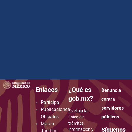
Enlaces
¿Qué es
Denuncia
how to embed google map in website
gob.mx?
contra
Participa
servidores
Publicaciones
Es el portal
Oficiales
públicos
único de
Marco
trámites,
Síguenos
información y
Jurídico