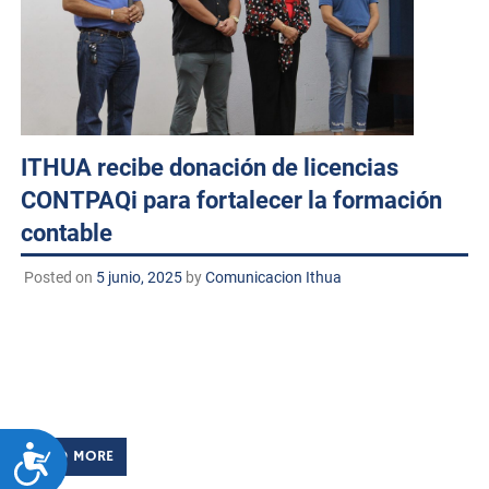
ITHUA recibe donación de licencias
CONTPAQi para fortalecer la formación
contable
Posted on
5 junio, 2025
by
Comunicacion Ithua
Huatabampo, Sonora. A 5 de junio de 2025 TECNM/DCD.
El Instituto Tecnológico de Huatabampo recibió este lunes
un valioso donativo por parte de la empresa CONTPAQi,
consistente en licencias oficiales del […]
ACCESIBILIDAD
READ MORE