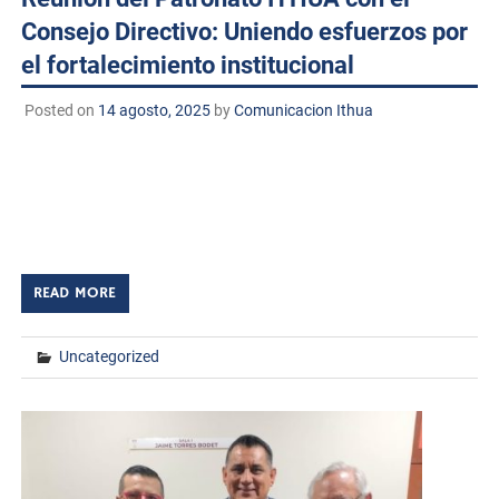
Consejo Directivo: Uniendo esfuerzos por
el fortalecimiento institucional
Posted on
14 agosto, 2025
by
Comunicacion Ithua
Huatabampo, Sonora, a 14 de agosto de 2025.
TECNM/DCD. En la Sala Empresarial del Instituto
Tecnológico de Huatabampo se llevó a cabo una reunión
estratégica entre el Patronato ITHUA y […]
READ MORE
Uncategorized