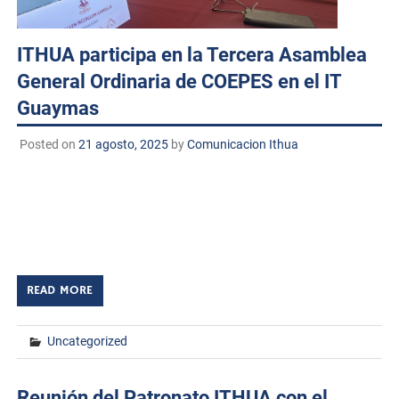
ITHUA participa en la Tercera Asamblea
General Ordinaria de COEPES en el IT
Guaymas
Posted on
21 agosto, 2025
by
Comunicacion Ithua
El Instituto Tecnológico de Huatabampo (ITHUA)
participó en la Tercera Asamblea General Ordinaria del
Consejo Estatal de Planeación de la Educación Superior
(COEPES), celebrada en el Instituto Tecnológico de […]
READ MORE
Uncategorized
Reunión del Patronato ITHUA con el