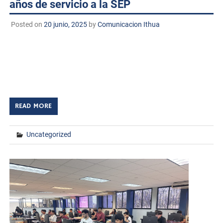
años de servicio a la SEP
Posted on
20 junio, 2025
by
Comunicacion Ithua
Huatabampo, Sonora. A 20 de junio de 2025
TECNM/DCD. En la Sala de Titulación “Profesor Ismael
Zúñiga Reyes” del Instituto Tecnológico de Huatabampo,
se llevó a cabo la ceremonia de entrega de medallas […]
READ MORE
Uncategorized