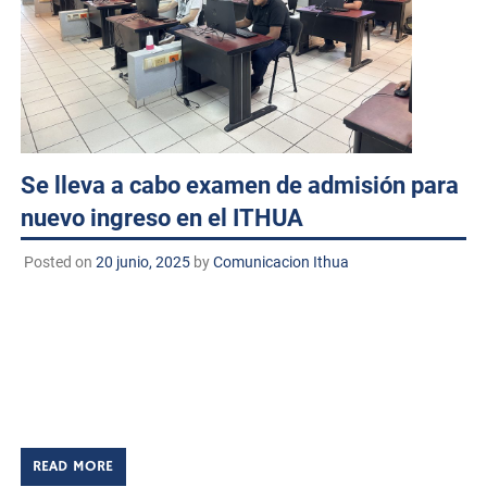
Se lleva a cabo examen de admisión para
nuevo ingreso en el ITHUA
Posted on
20 junio, 2025
by
Comunicacion Ithua
Huatabampo, Sonora. A 20 de junio de 2025
TECNM/DCD. El Instituto Tecnológico de Huatabampo
llevó a cabo con éxito el examen de admisión para
estudiantes de nuevo ingreso correspondiente al
periodo agosto-diciembre 2025. […]
READ MORE