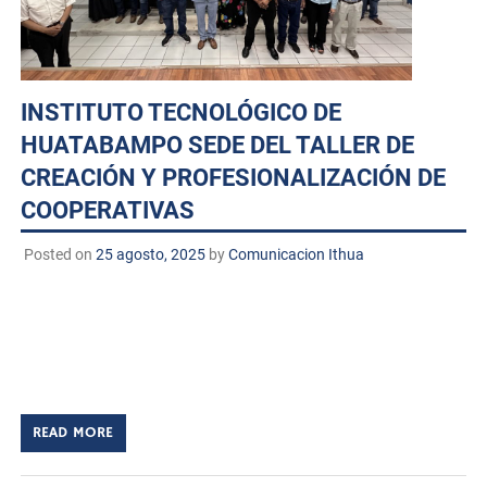
INSTITUTO TECNOLÓGICO DE
HUATABAMPO SEDE DEL TALLER DE
CREACIÓN Y PROFESIONALIZACIÓN DE
COOPERATIVAS
Posted on
25 agosto, 2025
by
Comunicacion Ithua
Huatabampo, Sonora, a 25 de agosto de 2025.
TECNM/DCD. El Instituto Tecnológico de Huatabampo
fue sede del Taller de Creación y Profesionalización de
Cooperativas, realizado el pasado 25 de agosto […]
READ MORE