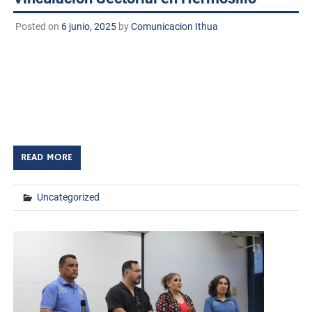
Posted on
6 junio, 2025
by
Comunicacion Ithua
Huatabampo, Sonora. A 6 de junio de 2025
TECNM/DCD.– La M.A. Francisca Rosario Arana
Lugo, Subdirectora de Planeación y Vinculación, y la M.A.
Celia Guadalupe Zazueta ArguilézSubdirectora
Académica del Instituto Tecnológico […]
READ MORE
Uncategorized