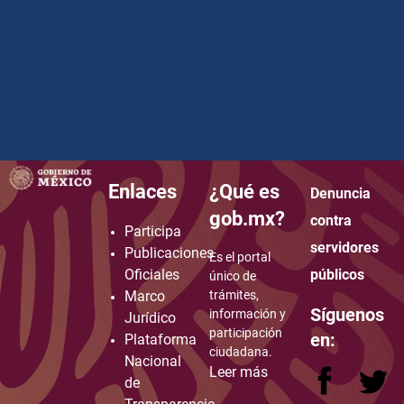
Enlaces
¿Qué es
Denuncia
how to embed google map in website
gob.mx?
contra
Participa
servidores
Publicaciones
Es el portal
Oficiales
públicos
único de
Marco
trámites,
Síguenos
información y
Jurídico
participación
en:
Plataforma
ciudadana.
Nacional
Leer más
de