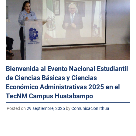
Bienvenida al Evento Nacional Estudiantil
de Ciencias Básicas y Ciencias
Económico Administrativas 2025 en el
TecNM Campus Huatabampo
Posted on
29 septiembre, 2025
by
Comunicacion Ithua
Huatabampo, Sonora. A 29 de septiembre de 2025
TECNM/DCD. El
Tecnológico Nacional de México
Campus Huatabampo
dio la más cordial bienvenida a