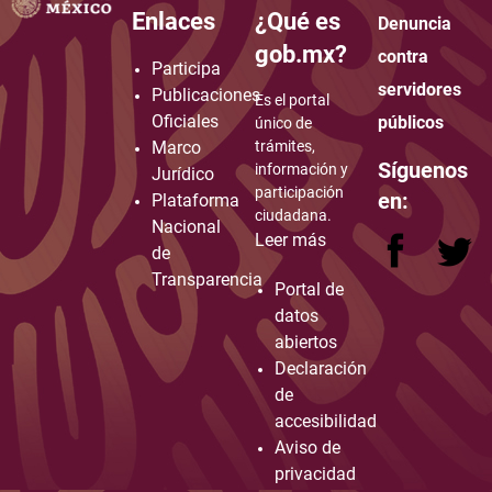
Enlaces
¿Qué es
Denuncia
how to embed google map in website
gob.mx?
contra
Participa
servidores
Publicaciones
Es el portal
Oficiales
públicos
único de
Marco
trámites,
Síguenos
información y
Jurídico
participación
en:
Plataforma
ciudadana.
Nacional
Leer más
de
Transparencia
Portal de
datos
abiertos
Declaración
de
accesibilidad
Aviso de
privacidad