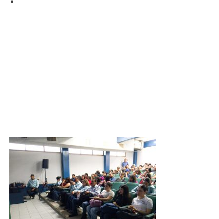
M.A. Celia Guadalupe Zazueta Argüilez
, Subdirectora
Académica.
El
mensaje inaugural
fue pronunciado por la
M.A. Celia
Guadalupe Zazueta Argüilez
, en representación del
Director del Campus,
Dr. Gil Arturo Quijano Vega
.
Asimismo, se contó con un
mensaje muy emotivo por
parte del Director General del TecNM, Ramón Jiménez
López
, quien motivó a las y los estudiantes a dar lo mejor
de sí mismos y a vivir con orgullo su participación en este
importante encuentro académico.