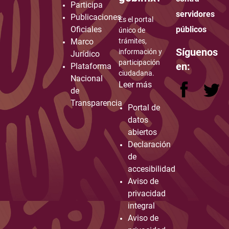
Participa
servidores
Publicaciones
Es el portal
Oficiales
públicos
único de
Marco
trámites,
Síguenos
información y
Jurídico
participación
en:
Plataforma
ciudadana.
Nacional
Leer más
de
Transparencia
Portal de
datos
abiertos
Declaración
de
accesibilidad
Aviso de
privacidad
integral
Aviso de