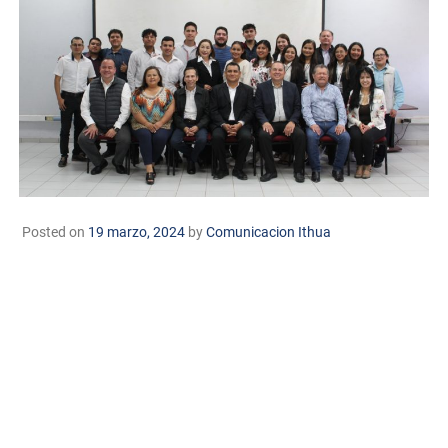
Posted on
19 marzo, 2024
by
Comunicacion Ithua
Huatabampo, Sonora. A 19 de marzo de 2024.
TECNM/DCD.
El Instituto Tecnológico de Huatabampo fue
testigo de una emocionante competencia durante el
Concurso del Equipo de Comercialización, organizado por
el Grupo de Desarrollo Hallal, S.A. de C.V. Tres equipos
conformados por estudiantes de diversas carreras del
instituto presentaron sus innovadores proyectos de
comercialización para el desarrollo del proyecto del Islas