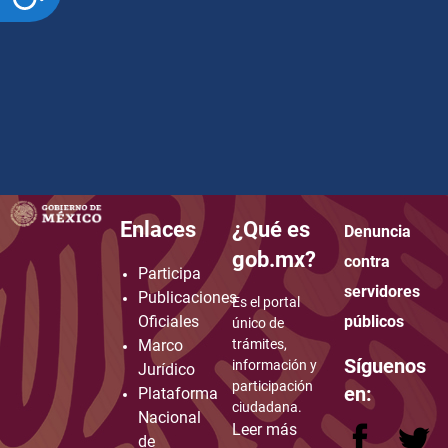
Enlaces
¿Qué es
Denuncia
how to embed google map in website
gob.mx?
contra
Participa
servidores
Publicaciones
Es el portal
Oficiales
públicos
único de
Marco
trámites,
Síguenos
información y
Jurídico
participación
en:
Plataforma
ciudadana.
Nacional
Leer más
de