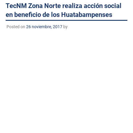
TecNM Zona Norte realiza acción social
en beneficio de los Huatabampenses
Posted on
26 noviembre, 2017
by
Huatabampo, Sonora. A 26 de noviembre de 2017
TECNM/DCD
. En el marco del 30 aniversario del Instituto
Tecnológico de Huatabampo, TecNM Zona Norte realiza
una actividad social consistente en la donación de
cobijas y colchonetas para beneficio de la población más
necesitada del municipio de huatabampo, esta actividad
social fue por parte de los Institutos participantes en el
evento, fue recibida con beneplácito por la directora del
DIF municipal de Huatabampo la Lic. Andrea Ramírez de
Soto, quien dio las gracias y reconoció la falta que hace
en la comunidad esta clase apoyo, ahora que comienza la
temporada de frio, y que serán de mucha utilidad para la
población más vulnerable.