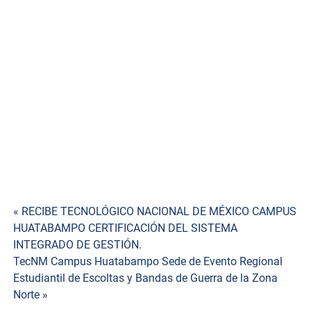
Testigos de honor fueron la Secretaria de Extensión y
Vinculación del TecNM, la Dra. Ofelia Angulo Guerrero en
representación del Maestro Manuel Quintero Quintero,
Director General del Tecnológico Nacional de México. En
su discurso, la M. C. Mirla Cervantes Soberanes Directora
del Instituto Tecnológico de Huatabampo resalto el alto
valor Cívico de los integrantes de las escoltas y bandas
de guerra del Tecnológico Nacional de México y
agradeció la donación brindada por los tecnológicos.
Navegación
« RECIBE TECNOLÓGICO NACIONAL DE MÉXICO CAMPUS
HUATABAMPO CERTIFICACIÓN DEL SISTEMA
de
INTEGRADO DE GESTIÓN.
TecNM Campus Huatabampo Sede de Evento Regional
entradas
Estudiantil de Escoltas y Bandas de Guerra de la Zona
Norte »