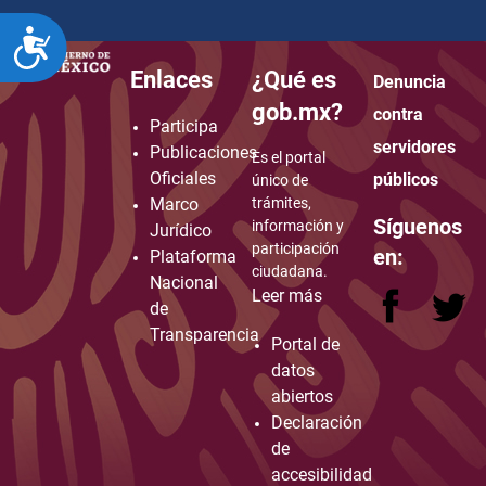
ACCESIBILIDAD
Enlaces
¿Qué es
Denuncia
how to embed google map in website
gob.mx?
contra
Participa
servidores
Publicaciones
Es el portal
Oficiales
públicos
único de
Marco
trámites,
Síguenos
información y
Jurídico
participación
en:
Plataforma
ciudadana.
Nacional
Leer más
de
Transparencia
Portal de
datos
abiertos
Declaración
de
accesibilidad