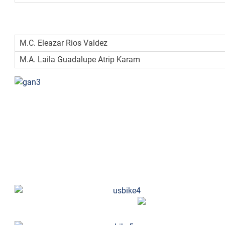
Asesores:
M.C. Eleazar Rios Valdez
M.A. Laila Guadalupe Atrip Karam
y por ultimo el proyecto
USBIKE
que cabe destacar con much
Innovación Tecnológica 2014 a celebrarse del 18 al 21 de N
USBike