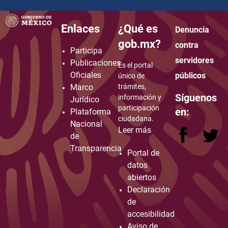
Enlaces
¿Qué es
Denuncia
how to embed google map in website
gob.mx?
contra
Participa
servidores
Publicaciones
Es el portal
Oficiales
públicos
único de
Marco
trámites,
Síguenos
información y
Jurídico
participación
en:
Plataforma
ciudadana.
Nacional
Leer más
de
Transparencia
Portal de
datos
abiertos
Declaración
de
accesibilidad
Aviso de