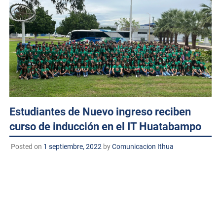
Estudiantes de Nuevo ingreso reciben
curso de inducción en el IT Huatabampo
Posted on
1 septiembre, 2022
by
Comunicacion Ithua
HUATABAMPO SONORA 1 de septiembre de 2022
TECNM/DCD
. El TecNM Campus Huatabampo impartió
del 31 de agosto al 1 de septiembre el curso de inducción
dirigido a estudiantes de nuevo ingreso 2022 de los 8
programas académicos ofertados en este instituto como