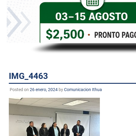
personas
con
discapacidad
visual
que
están
usando
un
lector
de
IMG_4463
pantalla;
Presione
Posted on
26 enero, 2024
by
Comunicacion Ithua
Control-
F10
para
abrir
un
menú