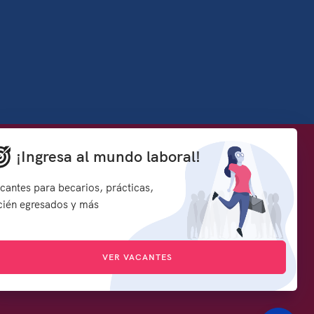
Denuncia contra servidores públicos
¡Ingresa al mundo laboral!
how to embed google map in website
rmación y
Síguenos en:
cantes para becarios, prácticas,
s
cién egresados y más
d
VER VACANTES
icado