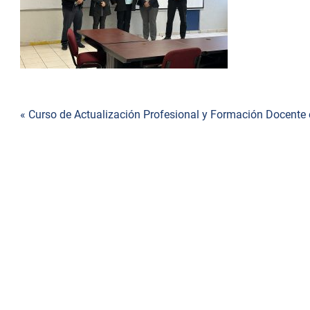
de
accesibilidad.
Navegación
« Curso de Actualización Profesional y Formación Docen
de
entradas