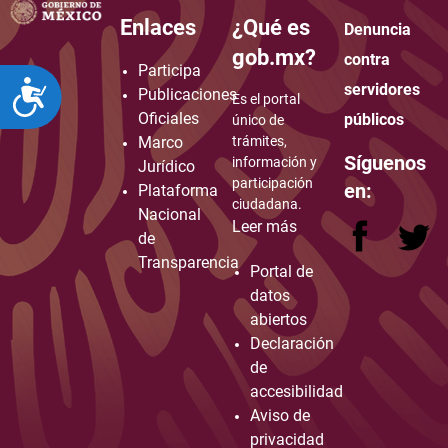
Enlaces
¿Qué es
Denuncia
how to embed google map in website
gob.mx?
contra
Participa
ACCESIBILIDAD
servidores
Publicaciones
Es el portal
Oficiales
públicos
único de
Marco
trámites,
Síguenos
información y
Jurídico
participación
en:
Plataforma
ciudadana.
Nacional
Leer más
de
Transparencia
Portal de
datos
abiertos
Declaración
de
accesibilidad
Aviso de
privacidad