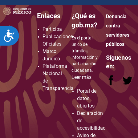
Enlaces
¿Qué es
Denuncia
how to embed google map in website
gob.mx?
contra
Participa
ACCESIBILIDAD
servidores
Publicaciones
Es el portal
Oficiales
públicos
único de
Marco
trámites,
Síguenos
información y
Jurídico
participación
en:
Plataforma
ciudadana.
Nacional
Leer más
de
Transparencia
Portal de
datos
abiertos
Declaración
de
accesibilidad
Aviso de