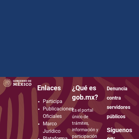
Enlaces
¿Qué es
Denuncia
how to embed google map in website
gob.mx?
contra
Participa
servidores
Publicaciones
Es el portal
Oficiales
públicos
único de
Marco
trámites,
Síguenos
información y
Jurídico
participación
en:
Plataforma