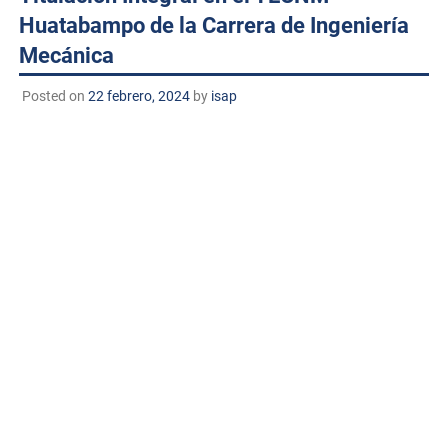
Huatabampo de la Carrera de Ingeniería
Mecánica
Posted on
22 febrero, 2024
by
isap
Huatabampo, Sonora – 22 de febrero de 2024
TECNM/DCD
. El Tecnológico Nacional de México Campus
Huatabampo se enorgullece en anunciar la exitosa
realización de la titulación integral de la carrera de
Ingeniería Mecánica.
El evento, que marca un hito significativo en el camino
académico y profesional de los estudiantes, contó con la
participación de los egresados quienes llevaron a cabo su
acto de recepción profesional. Este proceso, que
representa el culmen de años de esfuerzo y dedicación,
refleja el compromiso y la excelencia académica de estos
jóvenes ingenieros.