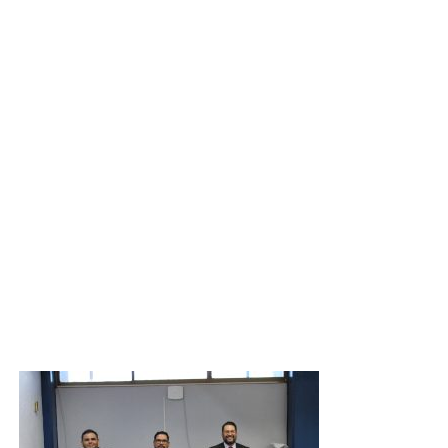
La titulación integral en el TECNM Huatabampo es un
testimonio del compromiso de la institución con la
formación de profesionales altamente capacitados y
competentes en el campo de la ingeniería. Además, refleja
el arduo trabajo y la dedicación tanto de los estudiantes
como del cuerpo docente que los ha guiado a lo largo de
su trayectoria académica.
El Instituto Tecnológico de Huatabampo felicita con
orgullo a los egresados por este importante logro y les
desea un futuro lleno de éxito y realización profesional en
el apasionante campo de la ingeniería mecánica.