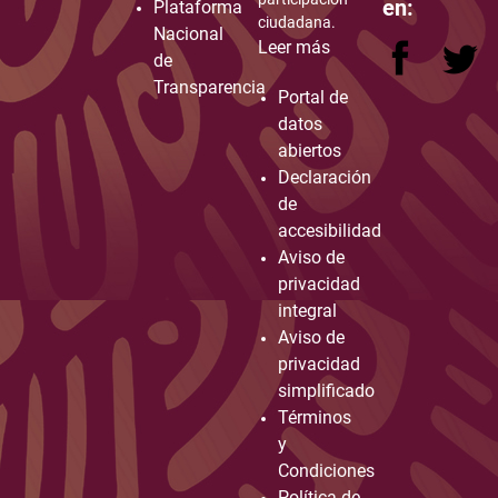
en:
Plataforma
ciudadana.
Nacional
Leer más
de
Transparencia
Portal de
datos
abiertos
Declaración
de
accesibilidad
Aviso de
privacidad
integral
Aviso de
privacidad
simplificado
Términos
y
Condiciones
Política de