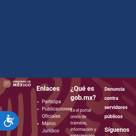
Enlaces
¿Qué es
Denuncia
how to embed google map in website
gob.mx?
contra
Participa
servidores
Publicaciones
Es el portal
Oficiales
públicos
único de
ACCESIBILIDAD
Marco
trámites,
Síguenos
información y
Jurídico
participación