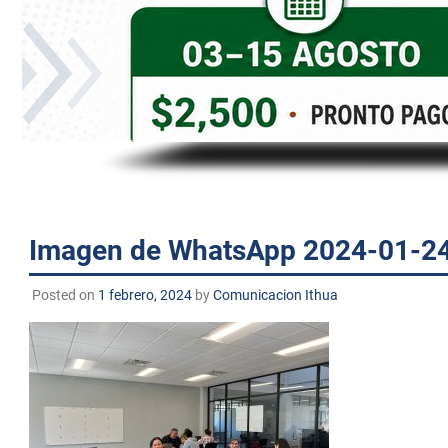
personas
con
discapacidad
visual
que
están
usando
un
lector
de
Imagen de WhatsApp 2024-01-24
pantalla;
Presione
Posted on
1 febrero, 2024
by
Comunicacion Ithua
Control-
F10
para
abrir
un
menú