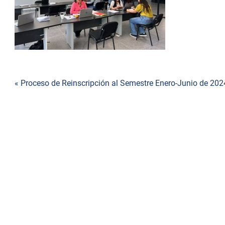
de
accesibilidad.
Navegación
« Proceso de Reinscripción al Semestre Enero-Junio de 
de
entradas