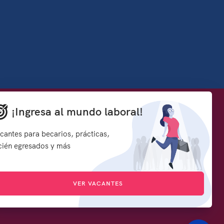
Denuncia contra servidores públicos
¡Ingresa al mundo laboral!
how to embed google map in website
rmación y
Síguenos en:
cantes para becarios, prácticas,
s
cién egresados y más
d
VER VACANTES
icado