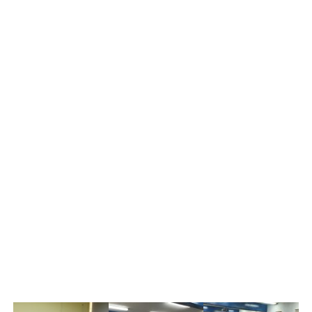
cuyo nombramiento está fechado el 28 de septiembre de
2023 y se extenderá hasta el 28 de septiembre de 2025.
El Director del TecNM Campus Huatabampo, el Dr. Gil
Arturo Quijano Vega, tuvo el honor de entregar el
nombramiento al presidente electo, resaltando la
importancia de la participación activa de los estudiantes
en la vida institucional.
La elección del Comité Ejecutivo de la Sociedad de
Alumnos refleja el compromiso y la responsabilidad de
los estudiantes del TecNM Campus Huatabampo en la
conducción de sus asuntos internos, así como su deseo
de fortalecer la voz estudiantil en la institución. Es
importante que todos los estudiantes se sumen a las
actividades que encabezará este comité.