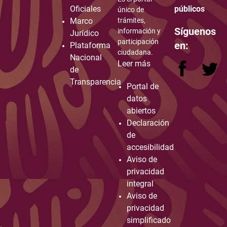
Oficiales
públicos
único de
Marco
trámites,
Síguenos
información y
Jurídico
participación
en:
Plataforma
ciudadana.
Nacional
Leer más
de
Transparencia
Portal de
datos
abiertos
Declaración
de
accesibilidad
Aviso de
privacidad
integral
Aviso de
privacidad
simplificado