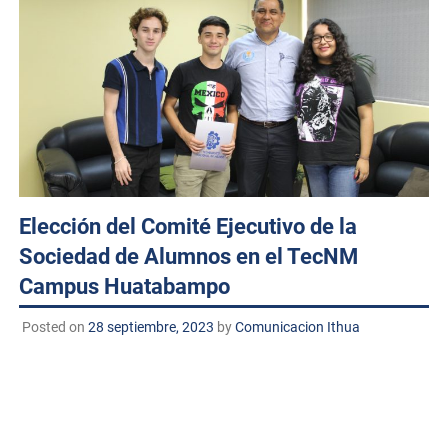
Elección del Comité Ejecutivo de la
Sociedad de Alumnos en el TecNM
Campus Huatabampo
Posted on
28 septiembre, 2023
by
Comunicacion Ithua
Huatabampo, Sonora. A 28 de septiembre de 2023
TECNM/DCD
. El Tecnológico Nacional de México Campus
Huatabampo vivió un importante acontecimiento con la
realización de la elección del Comité Ejecutivo de la