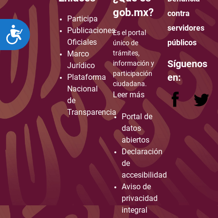
how to embed google map in website
gob.mx?
contra
Participa
servidores
Publicaciones
ACCESIBILIDAD
Es el portal
Oficiales
públicos
único de
Marco
trámites,
Síguenos
información y
Jurídico
participación
en:
Plataforma
ciudadana.
Nacional
Leer más
de
Transparencia
Portal de
datos
abiertos
Declaración
de
accesibilidad
Aviso de
privacidad
integral