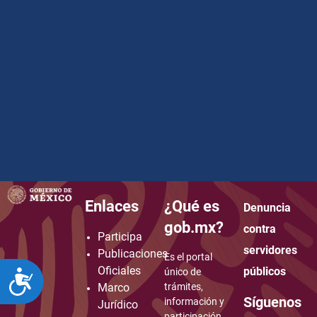
Enlaces
¿Qué es
Denuncia
how to embed google map in website
gob.mx?
contra
Participa
servidores
Publicaciones
Es el portal
Oficiales
públicos
único de
ACCESIBILIDAD
Marco
trámites,
Síguenos
información y
Jurídico
participación