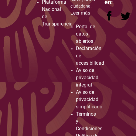
en:
Plataforma
ciudadana.
Nacional
Leer más
de
Transparencia
Portal de
datos
abiertos
Declaración
de
accesibilidad
Aviso de
privacidad
integral
Aviso de
privacidad
simplificado
Términos
y
Condiciones
Política de