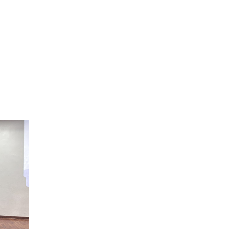
sí como
ector