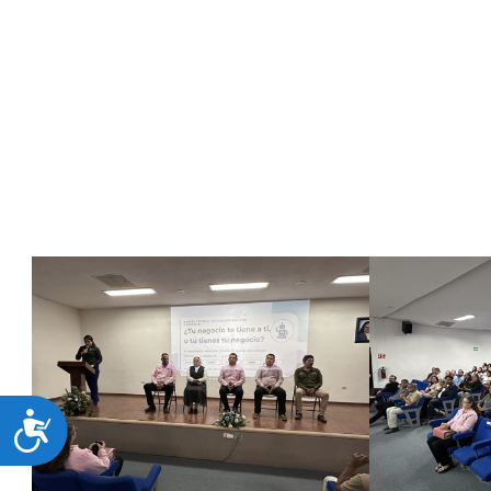
Soria Rivera, Presidente del Consejo de Vinculación del ITH
de Esmeralda Velazco, Directora de Economía y Turismo 
Con este tipo de actividades, el Instituto Tecnológico de 
educativo y empresarial, promoviendo espacios de aprendizaj
“A la Vanguard
para 
ACCESIBILIDAD