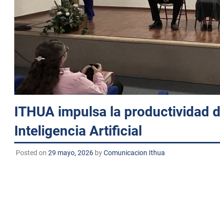
de
accesibilidad.
ITHUA impulsa la productividad d
Inteligencia Artificial
Posted on
29 mayo, 2026
by
Comunicacion Ithua
Huatabampo, Sonora. A 29 de mayo de 2026 TECNM/DCD. El 
Vinculación y en colaboración con instituciones y organismos
Productividad para la MIPYME Mexicana”, realizado este vi
Sonora.