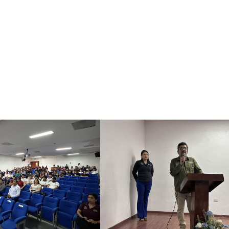
UA; Hna. Adela de la Rosa Orta, Directora del Colegio Sonora; a
de Huatabampo.
Huatabampo reafirma su compromiso con la vinculación entre el s
e, innovación y colaboración para el desarrollo de la región.
ia en Ciencia y Tecnología
el Bien de Todos”.