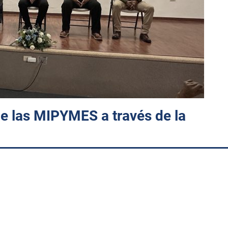
e las MIPYMES a través de la
Instituto Tecnológico de Huatabampo, a través del Consejo d
 aliados, llevó a cabo el evento “IA en Acción: El acelerador de
ernes 29 de mayo en el Auditorio del Colegio Sonora, en Huata