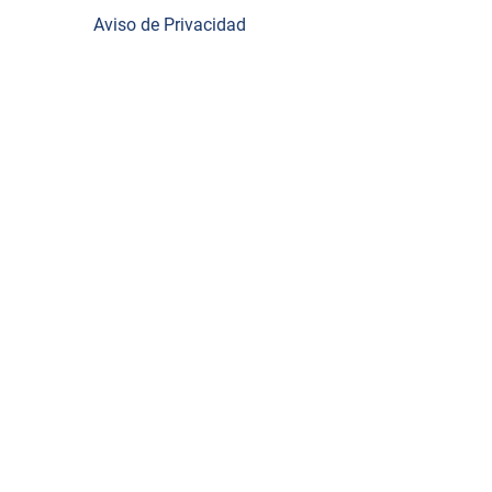
ocentes,
Aviso de Privacidad
rtalecer
ión
o
 con el
,
tín