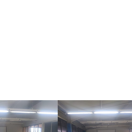
o de equipos industriales
, destacando la importancia de esta 
a mano los retos actuales del sector, así como las competencias
e mantenimiento, gestión de flotas y optimización de recursos.
los estudiantes, acercándolos a la realidad del entorno laboral y
erfil profesional.
es oportunidades de aprendizaje que contribuyan a su preparac
n el desarrollo de su región
.