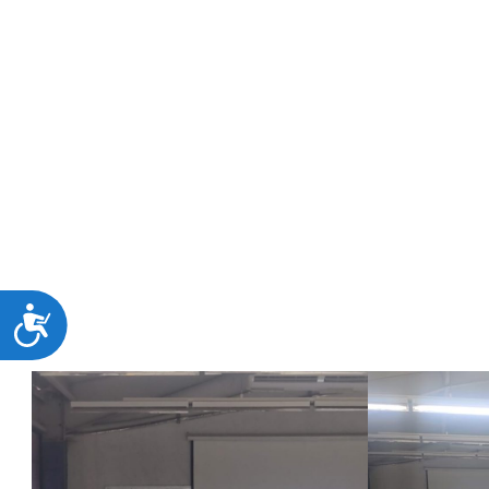
estrategias, procesos y buenas prácticas en el
mantenimient
para la eficiencia y productividad en las empresas.
La conferencia permitió a los asistentes conocer de primer
técnicas y habilidades que demanda la industria en temas d
Este tipo de actividades refuerzan la formación integral de 
promoviendo el desarrollo de conocimientos aplicados a su p
El
ITHua
continúa trabajando para brindar a sus estudiant
profesionistas altamente competitivos y comprometidos co
ACCESIBILIDAD