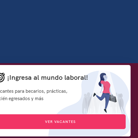
Denuncia contra servidores públicos
¡Ingresa al mundo laboral!
how to embed google map in website
rmación y
Síguenos en:
cantes para becarios, prácticas,
s
cién egresados y más
d
VER VACANTES
icado