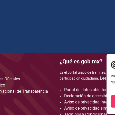
¿Qué es gob.mx?
Es el portal único de trámites, info
Va
Leer má
participación ciudadana.
s Oficiales
re
ico
Portal de datos abiertos
Nacional de Transparencia
Declaración de accesibilida
Aviso de privacidad integral
Aviso de privacidad simplif
Términos y Condiciones