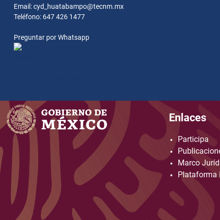
Email: cyd_huatabampo@tecnm.mx
Teléfono: 647 426 1477
Preguntar por Whatsapp
Preguntar por
Whatsapp
Preguntar por Whatsapp
Enlaces
Participa
Publicacione
Marco Juríd
Plataforma 