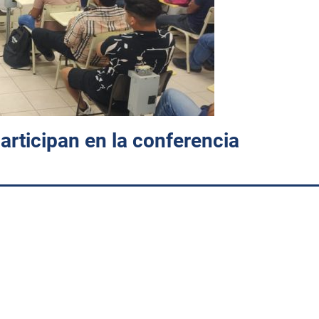
rticipan en la conferencia
. Como parte de las actividades de fortalecimiento académico y
de
Metal-Mecánica
del
Instituto Tecnológico de Huatabampo (I
strial”
, impartida por el
Ing. Humberto Nieblas Contreras
, Jefe
profesional y brindó a los estudiantes una visión práctica sobre 